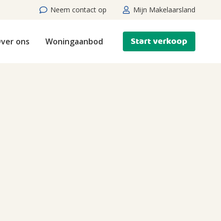
Neem contact op
Mijn Makelaarsland
Start verkoop
ver ons
Woningaanbod