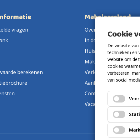
informatie
Makelaarsland
telde vragen
Over ons
Cookie 
ank
In de pers
De website van 
Huis verkopen
technieken) en 
website om deze
Makelaar in de buurt
cookies waarme
waarde berekenen
Verkoopmakelaar
verbeteren, mar
van social medi
tiebrochure
Aankoopmakelaar
ensten
Contact
Voor
Vacatures
Stat
Mark