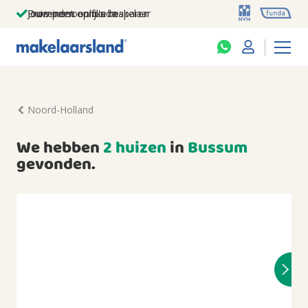
Jouw persoonlijke makelaar
Duizenden euro's besparen
Prominent op funda
Noord-Holland
We hebben
2 huizen
in
Bussum
gevonden.