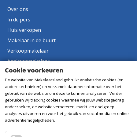
Over ons
In de pers
Huis verkopen
Makelaar in de buurt
Verkoopmakelaar
Aankoopmakelaar
Cookie voorkeuren
Contact
De website van Makelaarsland gebruikt analytische cookies (en
Vacatures
andere technieken) en verzamelt daarmee informatie over het
gebruik van de website om deze te kunnen analyseren. Verder
Volg ons
gebruiken wij tracking cookies waarmee wij jouw websitegedrag
onderzoeken, de website verbeteren, markt- en doelgroep
analyses uitvoeren en voor het gebruik van social media en online
advertentiemogelijkheden.