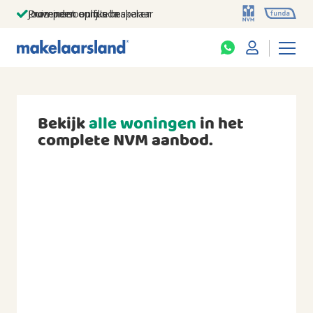
Jouw persoonlijke makelaar
Duizenden euro's besparen
Prominent op funda
Bekijk
alle woningen
in het
complete NVM aanbod.