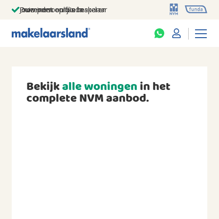
Jouw persoonlijke makelaar
Duizenden euro's besparen
Prominent op funda
Bekijk
alle woningen
in het
complete NVM aanbod.