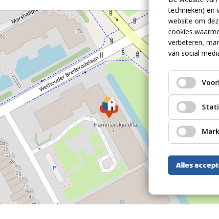
Portiekflat, Appartement
technieken) en 
halig gerenoveerd en verduurzaamd
website om deze
Bestaande bouw
cookies waarme
rvoer, scholen en uitvalswegen A4 en A13
verbeteren, mar
1976
van social medi
lijkheden op een uitstekende locatie!
Plat dak Bitumineuze dakbedekking
Voor
Volle eigendom, gemeente Rijswijk,
sectie I, nummer 1984 83,
Stat
perceeloppervlakte: 0 m2
Volle eigendom, gemeente Rijswijk,
sectie I, nummer 1984 177,
Mark
perceeloppervlakte: 0 m2
Alles accep
2
105m
2
18m