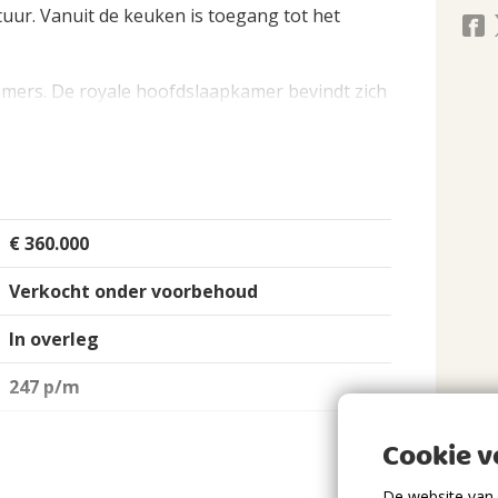
uur. Vanuit de keuken is toegang tot het
mers. De royale hoofdslaapkamer bevindt zich
ecte toegang tot de badkamer. De tweede
tekend geschikt als slaap-, werk- of
en van een douche, wastafelmeubel en
€ 360.000
Verkocht onder voorbehoud
In overleg
xtra kamer
247 p/m
Cookie 
. badkamer)
De website van 