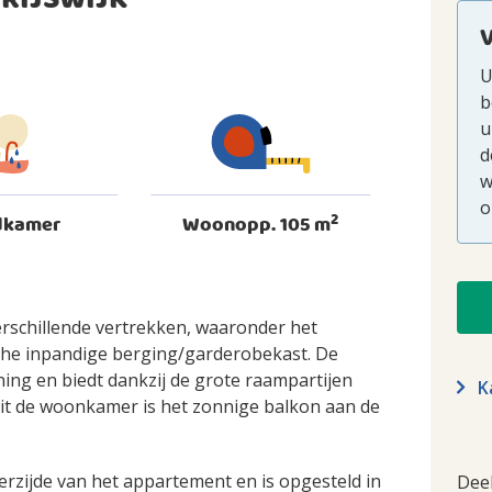
RIJSWIJK
U
b
u
d
w
o
2
dkamer
Woonopp. 105 m
rschillende vertrekken, waaronder het
sche inpandige berging/garderobekast. De
ng en biedt dankzij de grote raampartijen
Ka
anuit de woonkamer is het zonnige balkon aan de
erzijde van het appartement en is opgesteld in
Dee