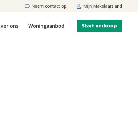
Neem contact op
Mijn Makelaarsland
Start verkoop
ver ons
Woningaanbod