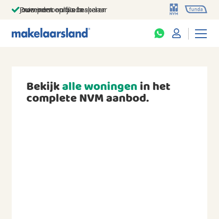
Jouw persoonlijke makelaar
Duizenden euro's besparen
Prominent op funda
Bekijk
alle woningen
in het
complete NVM aanbod.