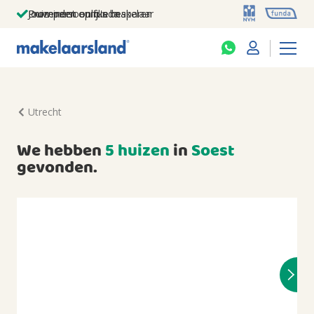
Jouw persoonlijke makelaar
Duizenden euro's besparen
Prominent op funda
Utrecht
We hebben
5 huizen
in
Soest
gevonden.