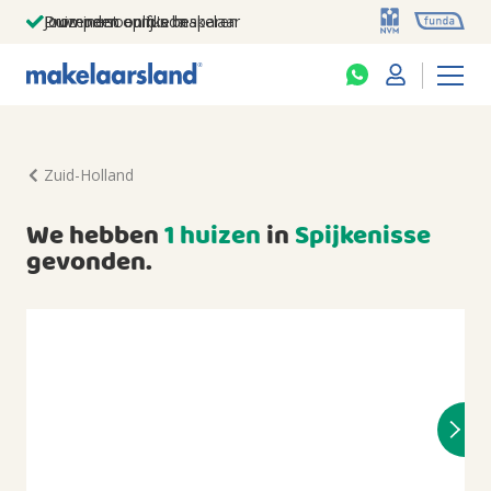
Jouw persoonlijke makelaar
Duizenden euro's besparen
Prominent op funda
Zuid-Holland
We hebben
1 huizen
in
Spijkenisse
gevonden.