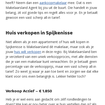
heeft? Neem dan een
aankoopmakelaar
mee. Dat is een
Makelaarsland Agent bij jou uit de buurt. Die handelt in jouw
belang, zit vol goede tips en regelt alles voor je. En je betaalt
gewoon een vast scherp all-in tarief.
Huis verkopen in Spijkenisse
Niet alleen als je een appartement of huis wilt kopen in
Spijkenisse is Makelaarsland dé makelaar, maar ook als je
jouw
huis wilt verkopen
in deze regio. Bij Makelaarsland ben
je verzekerd van een uniek verkoopproces, met alle diensten
die je van een makelaar kunt verwachten. En je betaalt geen
percentage van de verkoopprijs, maar een vast scherp all-in
tarief. Zo weet jij waar je aan toe bent en zorgen we dat elke
klant voor ons even belangrijk is. Lekker helder toch?
Verkoop Actief – € 1.850
Heb je er wel eens aan gedacht om zélf rondleidingen te
doen? Wie kan er nou beter over je huis vertellen dan jij? Als