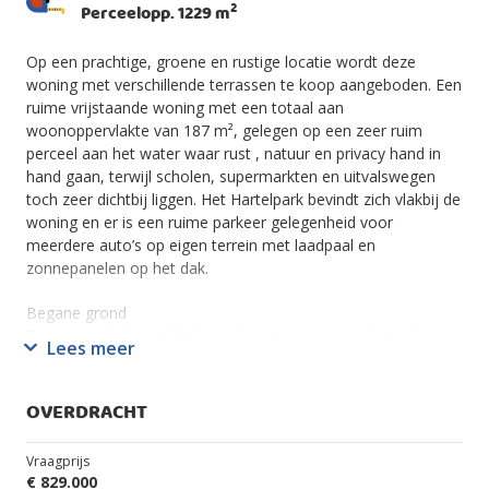
2
Perceelopp. 1229 m
Op een prachtige, groene en rustige locatie wordt deze
woning met verschillende terrassen te koop aangeboden. Een
ruime vrijstaande woning met een totaal aan
woonoppervlakte van 187 m², gelegen op een zeer ruim
perceel aan het water waar rust , natuur en privacy hand in
hand gaan, terwijl scholen, supermarkten en uitvalswegen
toch zeer dichtbij liggen. Het Hartelpark bevindt zich vlakbij de
woning en er is een ruime parkeer gelegenheid voor
meerdere auto’s op eigen terrein met laadpaal en
zonnepanelen op het dak.
Begane grond
Zeer ruime hal met lichtkoepel, met toegang tot het toilet
Lees meer
met fonteintje, meterkast en voorzien van een grind vloer.
De royale leefruimte is heerlijk licht en voorzien van een
splitairco, een inbouw haard, een grind vloer met
OVERDRACHT
vloerverwarming en radiatoren. Aan 3 kanten valt het dag
licht naar binnen en kijk je uit op het groen.
Vraagprijs
€ 829.000