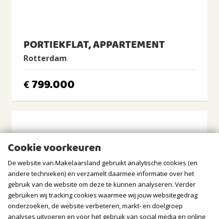
CV Ketel
Remeha Avanta, 2010, Eigendom
PORTIEKFLAT, APPARTEMENT
BUITENRUIMTE
Rotterdam
Ligging
799.000
Aan water, Aan park, Aan rustige weg, In woonwijk,
€
Beschutte ligging
Tuin
Tuin rondom
Balkon/Dakterras
Balkon aanwezig
Cookie voorkeuren
De website van Makelaarsland gebruikt analytische cookies (en
BERGRUIMTE
andere technieken) en verzamelt daarmee informatie over het
gebruik van de website om deze te kunnen analyseren. Verder
Soort berging
gebruiken wij tracking cookies waarmee wij jouw websitegedrag
Vrijstaand hout
onderzoeken, de website verbeteren, markt- en doelgroep
analyses uitvoeren en voor het gebruik van social media en online
Voorzieningen