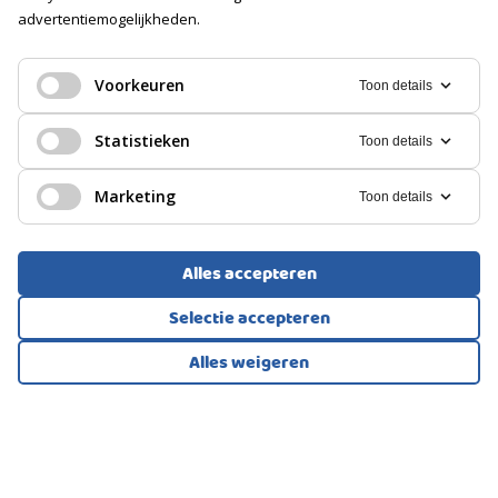
Voorzien van elektra
advertentiemogelijkheden.
EENGEZINSWONING, TUSSENWONING
GARAGE
Rotterdam
Voorkeuren
Toon details
785.000
Soort
€
Geen garage
Statistieken
Toon details
PARKEREN
Marketing
Toon details
Soort
Openbaar parkeren, Op eigen terrein
Alles accepteren
Selectie accepteren
Alles weigeren
Bekijk alle foto's
1
/66
EENGEZINSWONING, TUSSENWONING