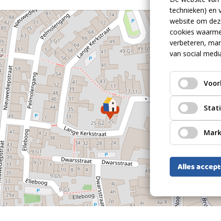
Bestaande bouw
technieken) en 
website om deze
1926
cookies waarme
verbeteren, mar
Samengesteld dak Pannen
van social medi
Volle eigendom, gemeente Terneuzen,
sectie L, nummer 1822 ,
Voor
perceeloppervlakte: 78 m2
Volle eigendom, gemeente Terneuzen,
sectie L, nummer 2813 ,
Stat
perceeloppervlakte: 57 m2
Mark
Alles accep
2
104m
2
15m
2
135m