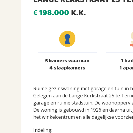
LANGE KERKSTRAAT 25 T
198.000
K.K.
€
5 kamers waarvan
1 ba
4 slaapkamers
1 apa
Ruime gezinswoning met garage en tuin in 
Gelegen aan de Lange Kerkstraat 25 te Tern
garage en ruime stadstuin. De woonoppervlakt
De woning is gebouwd in 1926 en daarna uit
het winkelcentrum en alle dagelijkse voorzi
Indeling: