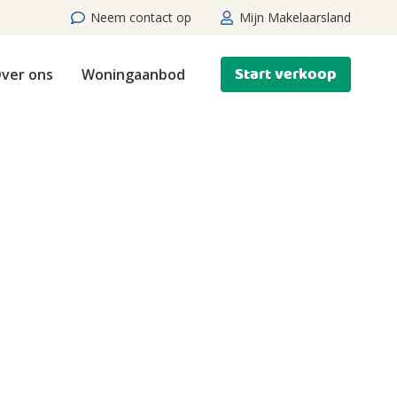
Neem contact op
Mijn Makelaarsland
Start verkoop
ver ons
Woningaanbod