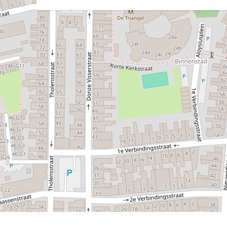
Soort bouw
Bouwjaar
Soort dak
Kadastrale gegevens
OPPERVLAKTE EN INHOUD
Woonoppervlakte
1
/46
Externe bergruimte
Perceeloppervlakte