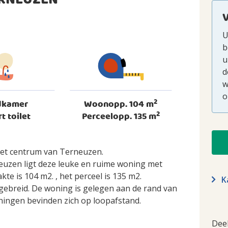
ERNEUZEN
U
b
u
d
w
o
2
dkamer
Woonopp. 104 m
2
rt toilet
Perceelopp. 135 m
het centrum van Terneuzen.
euzen ligt deze leuke en ruime woning met
e is 104 m2. , het perceel is 135 m2.
Ka
gebreid. De woning is gelegen aan de rand van
eningen bevinden zich op loopafstand.
Dee