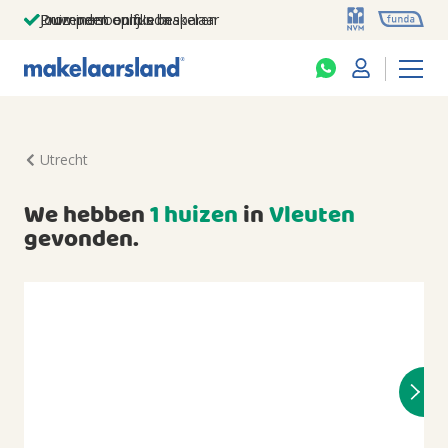
Jouw persoonlijke makelaar
Duizenden euro's besparen
Prominent op funda
Utrecht
We hebben
1 huizen
in
Vleuten
gevonden.