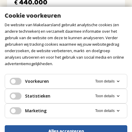
440.000
€
BERGRUIMTE
Cookie voorkeuren
Soort berging
De website van Makelaarsland gebruikt analytische cookies (en
Vrijstaand hout
andere technieken) en verzamelt daarmee informatie over het
gebruik van de website om deze te kunnen analyseren. Verder
Voorzieningen
gebruiken wij tracking cookies waarmee wij jouw websitegedrag
Voorzien van elektra
onderzoeken, de website verbeteren, markt- en doelgroep
analyses uitvoeren en voor het gebruik van social media en online
GARAGE
advertentiemogelijkheden.
Soort
Geen garage
Voorkeuren
Toon details
EENGEZINSWONING, TUSSENWONING
PARKEREN
Statistieken
Toon details
Hardinxveld-Giessendam
Soort
Marketing
Toon details
Openbaar parkeren, Op eigen terrein
369.500
€
Alles accepteren