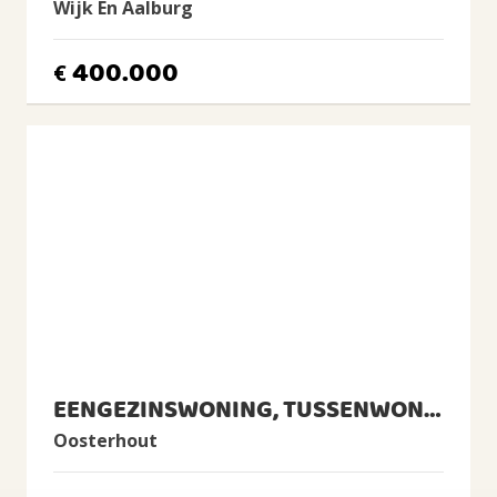
Wijk En Aalburg
Verwarming
Cv-ketel
400.000
€
Warm water
Cv-ketel
CV Ketel
Remeha, 2011, Eigendom
BUITENRUIMTE
Ligging
In woonwijk
Tuin
Achtertuin, Voortuin
Achtertuin
EENGEZINSWONING, TUSSENWONING
2
57m
(7,6m diep en 7,4m breed)
Oosterhout
Ligging tuin
oosten