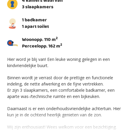
4 kamers waarvan
3 slaapkamers
1 badkamer
1 apart toilet
2
Woonopp. 110 m
2
Perceelopp. 162 m
Hier word je blij van! Een leuke woning gelegen in een
kindvriendelijke buurt.
Binnen wordt je verrast door de prettige en functionele
indeling, de nette afwerking en de fijne vertrekken.
Er zijn 3 slaapkamers, een comfortabele badkamer, een
aparte was-/technische ruimte en een bijkeuken.
Daarnaast is er een onderhoudsvriendelijke achtertuin. Hier
kun je in de ochtend heerlijk genieten van de zon.
Wij zijn enthousiast! Wees welkom voor een bezichtiging.