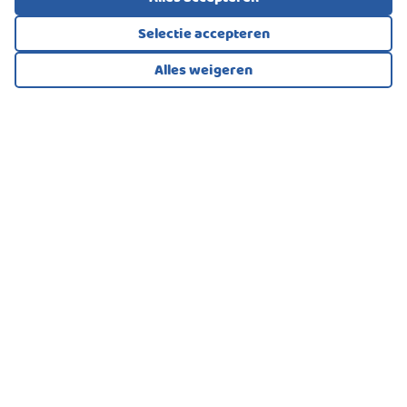
Selectie accepteren
Alles weigeren
Bekijk alle foto's
1
/42
EENGEZINSWONING, HOEKWONING
Oosterhout
398.000
€