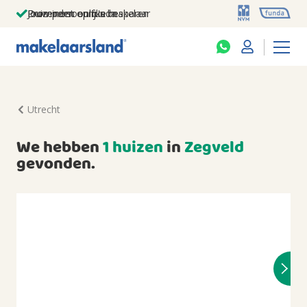
Jouw persoonlijke makelaar
Duizenden euro's besparen
Prominent op funda
Utrecht
We hebben
1 huizen
in
Zegveld
gevonden.