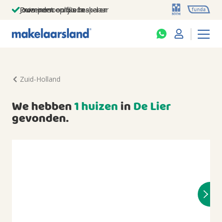
Jouw persoonlijke makelaar
Duizenden euro's besparen
Prominent op funda
Zuid-Holland
We hebben
1 huizen
in
De Lier
gevonden.