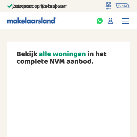
Jouw persoonlijke makelaar
Duizenden euro's besparen
Prominent op funda
Bekijk
alle woningen
in het
complete NVM aanbod.