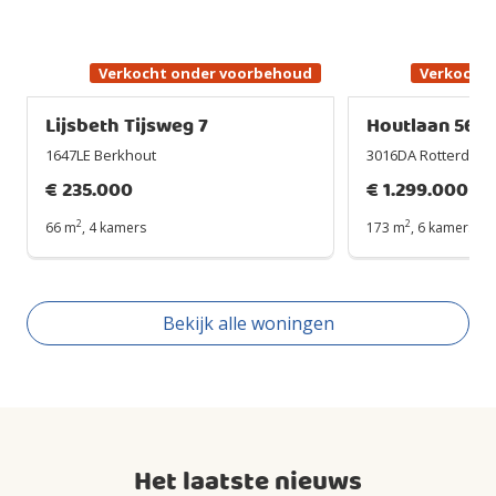
Verkocht onder voorbehoud
Verkocht
Lijsbeth Tijsweg 7
Houtlaan 567
1647LE Berkhout
3016DA Rotterdam
€
235.000
€
1.299.000
2
2
66 m
,
4 kamers
173 m
,
6 kamers
Bekijk alle woningen
Het laatste nieuws