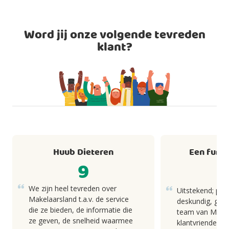
Word jij onze volgende tevreden
klant?
Huub Dieteren
Een fund
9
We zijn heel tevreden over
Uitstekend; pro
Makelaarsland t.a.v. de service
deskundig, goed
die ze bieden, de informatie die
team van Makel
ze geven, de snelheid waarmee
klantvriendelij