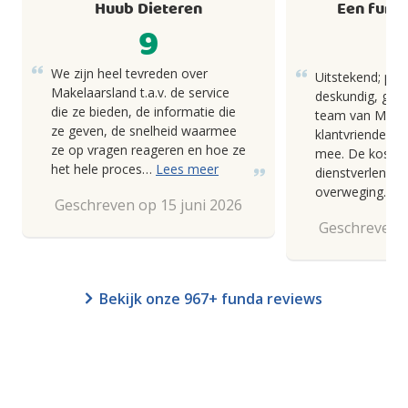
Huub Dieteren
Een fund
9
We zijn heel tevreden over
Uitstekend; pro
Makelaarsland t.a.v. de service
deskundig, goed
die ze bieden, de informatie die
team van Makel
ze geven, de snelheid waarmee
klantvriendelij
ze op vragen reageren en hoe ze
mee. De kosten
het hele proces…
Lees meer
dienstverlening
overweging.
Geschreven op 15 juni 2026
Geschreven o
Bekijk onze 967+ funda reviews