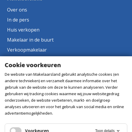
Over ons
In de pers
Huis verkopen
Makelaar in de buurt
Verkoopmakelaar
Aankoopmakelaar
Cookie voorkeuren
Contact
De website van Makelaarsland gebruikt analytische cookies (en
Vacatures
andere technieken) en verzamelt daarmee informatie over het
gebruik van de website om deze te kunnen analyseren. Verder
gebruiken wij tracking cookies waarmee wij jouw websitegedrag
Volg ons
onderzoeken, de website verbeteren, markt- en doelgroep
analyses uitvoeren en voor het gebruik van social media en online
advertentiemogelijkheden.
Voorkeuren
Toon details