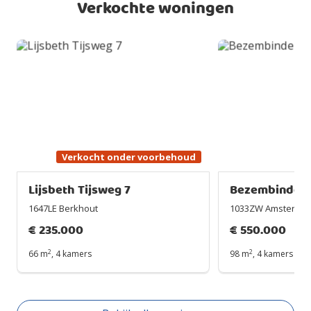
Verkochte woningen
Verkocht onder voorbehoud
Lijsbeth Tijsweg 7
Bezembinders
1647LE Berkhout
1033ZW Amsterda
€
235.000
€
550.000
2
2
66 m
,
4 kamers
98 m
,
4 kamers