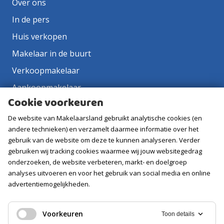
Over ons
In de pers
Huis verkopen
Makelaar in de buurt
Verkoopmakelaar
Aankoopmakelaar
Cookie voorkeuren
Contact
De website van Makelaarsland gebruikt analytische cookies (en
Vacatures
andere technieken) en verzamelt daarmee informatie over het
gebruik van de website om deze te kunnen analyseren. Verder
Volg ons
gebruiken wij tracking cookies waarmee wij jouw websitegedrag
onderzoeken, de website verbeteren, markt- en doelgroep
analyses uitvoeren en voor het gebruik van social media en online
advertentiemogelijkheden.
Voorkeuren
Toon details