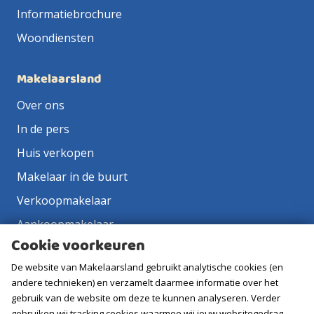
Informatiebrochure
Woondiensten
Makelaarsland
Over ons
In de pers
Huis verkopen
Makelaar in de buurt
Verkoopmakelaar
Aankoopmakelaar
Cookie voorkeuren
Contact
De website van Makelaarsland gebruikt analytische cookies (en
Vacatures
andere technieken) en verzamelt daarmee informatie over het
gebruik van de website om deze te kunnen analyseren. Verder
Volg ons
gebruiken wij tracking cookies waarmee wij jouw websitegedrag