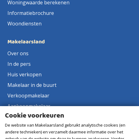
Woningwaarde berekenen
Informatiebrochure
Woondiensten
Makelaarsland
Over ons
In de pers
Huis verkopen
Makelaar in de buurt
Verkoopmakelaar
Aankoopmakelaar
Cookie voorkeuren
Contact
De website van Makelaarsland gebruikt analytische cookies (en
Vacatures
andere technieken) en verzamelt daarmee informatie over het
gebruik van de website om deze te kunnen analyseren. Verder