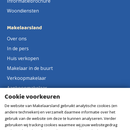
Informatiebrochure
Woondiensten
Makelaarsland
Over ons
In de pers
Huis verkopen
Makelaar in de buurt
Verkoopmakelaar
Aankoopmakelaar
Cookie voorkeuren
Contact
De website van Makelaarsland gebruikt analytische cookies (en
Vacatures
andere technieken) en verzamelt daarmee informatie over het
gebruik van de website om deze te kunnen analyseren. Verder
Volg ons
gebruiken wij tracking cookies waarmee wij jouw websitegedrag