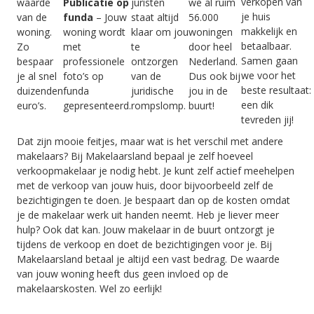
verkopen van
waarde
Publicatie op
juristen
we al ruim
je huis
van de
funda
– Jouw
staat altijd
56.000
makkelijk en
woning.
woning wordt
klaar om jou
woningen
betaalbaar.
Zo
met
te
door heel
Samen gaan
bespaar
professionele
ontzorgen
Nederland.
we voor het
je al snel
foto’s op
van de
Dus ook bij
beste resultaat:
duizenden
funda
juridische
jou in de
een dik
euro’s.
gepresenteerd.
rompslomp.
buurt!
tevreden jij!
Dat zijn mooie feitjes, maar wat is het verschil met andere
makelaars? Bij Makelaarsland bepaal je zelf hoeveel
verkoopmakelaar je nodig hebt. Je kunt zelf actief meehelpen
met de verkoop van jouw huis, door bijvoorbeeld zelf de
bezichtigingen te doen. Je bespaart dan op de kosten omdat
je de makelaar werk uit handen neemt. Heb je liever meer
hulp? Ook dat kan. Jouw makelaar in de buurt ontzorgt je
tijdens de verkoop en doet de bezichtigingen voor je. Bij
Makelaarsland betaal je altijd een vast bedrag. De waarde
van jouw woning heeft dus geen invloed op de
makelaarskosten. Wel zo eerlijk!