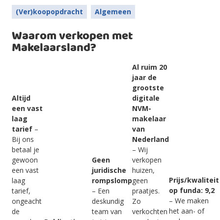
(Ver)koopopdracht
Algemeen
Waarom verkopen met
Makelaarsland?
Al ruim 20
jaar de
grootste
Altijd
digitale
een vast
NVM-
laag
makelaar
tarief
–
van
Bij ons
Nederland
betaal je
– Wij
gewoon
Geen
verkopen
een vast
juridische
huizen,
Prijs/kwaliteit
laag
rompslomp
geen
op funda: 9,2
tarief,
– Een
praatjes.
– We maken
ongeacht
deskundig
Zo
het aan- of
de
team van
verkochten