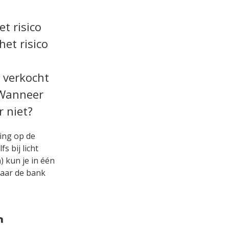
t risico
het risico
 verkocht
 Wanneer
 niet?
ing op de
 bij licht
) kun je in één
maar de bank
n