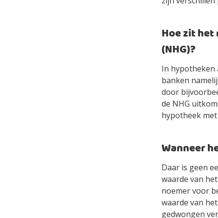
zijn verschille
Hoe zit he
(NHG)?
In hypotheken 
banken namelijk
door bijvoorbee
de NHG uitkoms
hypotheek met N
Wanneer he
Daar is geen ee
waarde van het 
noemer voor bed
waarde van het 
gedwongen verko