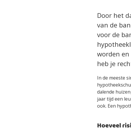
Door het d
van de bank
voor de ban
hypotheekl
worden en 
heb je rec
In de meeste si
hypotheekschuld
dalende huizenp
jaar tijd een l
ook. Een hypoth
Hoeveel ris