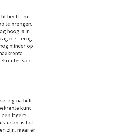
cht heeft om
op te brengen.
og hoog is in
rag niet terug
 nog minder op
heekrente.
eekrentes van
dering na belt
heekrente kunt
p een lagere
esteden, is het
en zijn, maar er