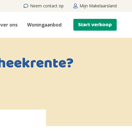
Neem contact op
Mijn Makelaarsland
Start verkoop
ver ons
Woningaanbod
theekrente?