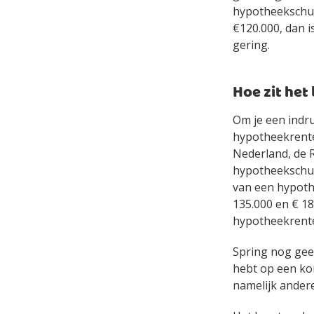
hypotheekschul
€120.000, dan is
gering.
Hoe zit het
Om je een indr
hypotheekrente,
Nederland, de R
hypotheekschul
van een hypoth
135.000 en € 1
hypotheekrente
Spring nog geen
hebt op een ko
namelijk andere