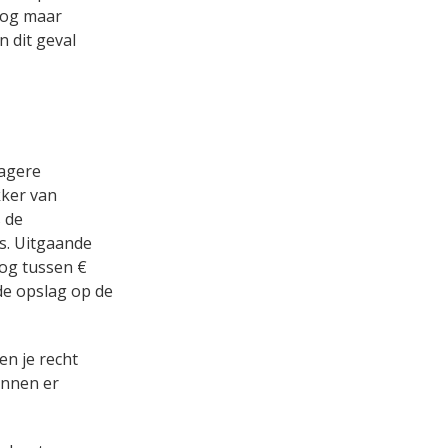
nog maar
n dit geval
lagere
kker van
 de
s. Uitgaande
nog tussen €
de opslag op de
en je recht
unnen er