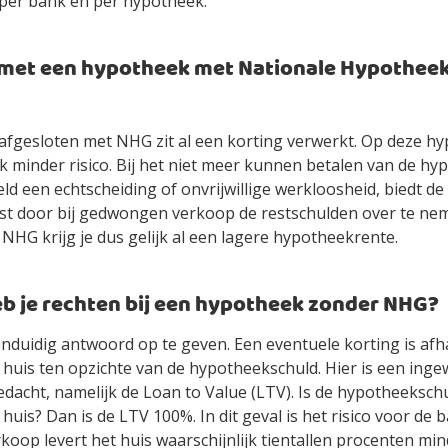
n per bank en per hypotheek.
t met een hypotheek met Nationale Hypotheek
afgesloten met NHG zit al een korting verwerkt. Op deze h
 minder risico. Bij het niet meer kunnen betalen van de hy
ld een echtscheiding of onvrijwillige werkloosheid, biedt de
t door bij gedwongen verkoop de restschulden over te ne
HG krijg je dus gelijk al een lagere hypotheekrente.
b je rechten bij een hypotheek zonder NHG?
nduidig antwoord op te geven. Een eventuele korting is afh
huis ten opzichte van de hypotheekschuld. Hier is een inge
acht, namelijk de Loan to Value (LTV). Is de hypotheekschu
huis? Dan is de LTV 100%. In dit geval is het risico voor de b
op levert het huis waarschijnlijk tientallen procenten mi