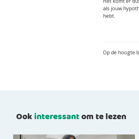
Het komt er dus
als jouw hypoth
hebt.
Op de hoogte bl
Ook
interessant
om te lezen