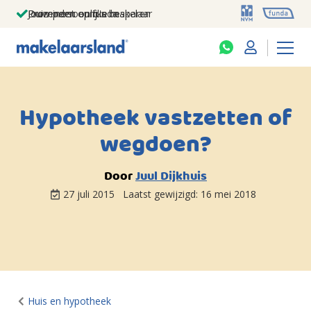
Jouw persoonlijke makelaar
Duizenden euro's besparen
Prominent op funda
Hypotheek vastzetten of
wegdoen?
Door
Juul Dijkhuis
27 juli 2015
Laatst gewijzigd:
16 mei 2018
Huis en hypotheek