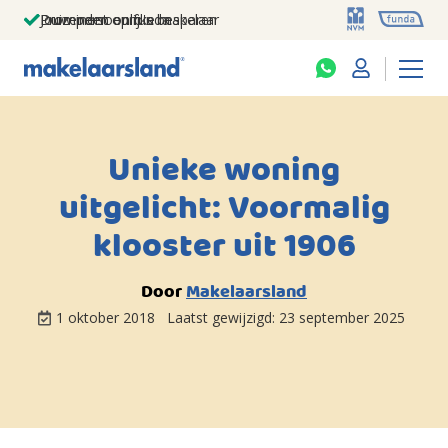
Jouw persoonlijke makelaar
Duizenden euro's besparen
Prominent op funda
Unieke woning
uitgelicht: Voormalig
klooster uit 1906
Door
Makelaarsland
1 oktober 2018
Laatst gewijzigd:
23 september 2025