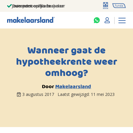
Jouw persoonlijke makelaar
Duizenden euro's besparen
Prominent op funda
Wanneer gaat de
hypotheekrente weer
omhoog?
Door
Makelaarsland
3 augustus 2017
Laatst gewijzigd:
11 mei 2023