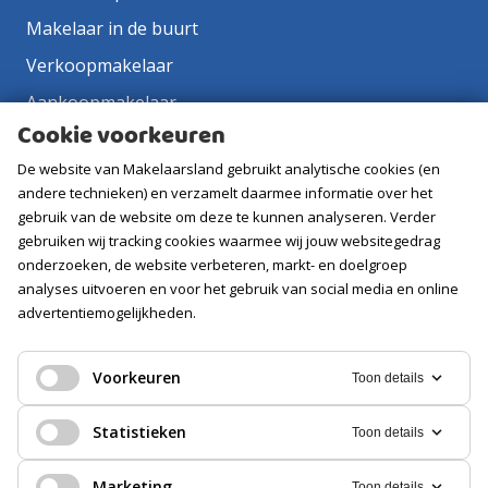
Makelaar in de buurt
Verkoopmakelaar
Aankoopmakelaar
Cookie voorkeuren
Contact
De website van Makelaarsland gebruikt analytische cookies (en
Vacatures
andere technieken) en verzamelt daarmee informatie over het
gebruik van de website om deze te kunnen analyseren. Verder
Volg ons
gebruiken wij tracking cookies waarmee wij jouw websitegedrag
onderzoeken, de website verbeteren, markt- en doelgroep
analyses uitvoeren en voor het gebruik van social media en online
advertentiemogelijkheden.
Voorkeuren
Toon details
Statistieken
Toon details
Marketing
Toon details