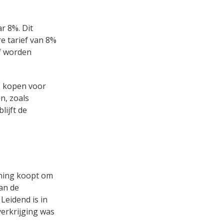
r 8%. Dit
e tarief van 8%
jf worden
s kopen voor
n, zoals
lijft de
oning koopt om
van de
Leidend is in
verkrijging was