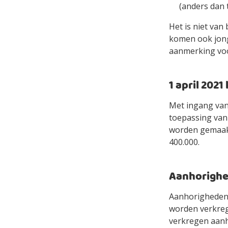
(anders dan t
Het is niet van
komen ook jong
aanmerking voo
1 april 202
Met ingang van
toepassing van
worden gemaakt 
400.000.
Aanhorigh
Aanhorigheden k
worden verkrege
verkregen aanh