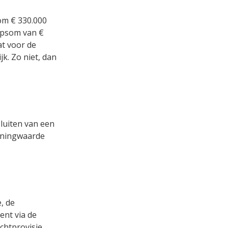
om € 330.000
opsom van €
at voor de
k. Zo niet, dan
luiten van een
oningwaarde
, de
ent via de
chtprovisie