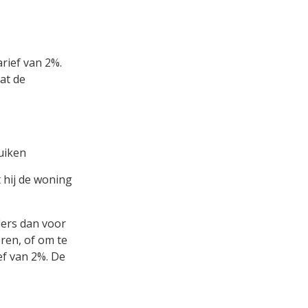
arief van 2%.
at de
ruiken
t hij de woning
ders dan voor
ren, of om te
ef van 2%. De