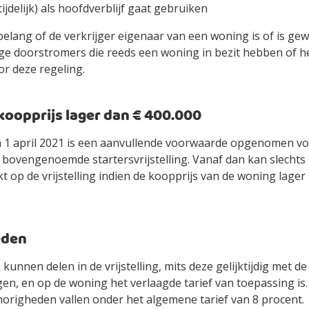
ijdelijk) als hoofdverblijf gaat gebruiken
 belang of de verkrijger eigenaar van een woning is of is ge
e doorstromers die reeds een woning in bezit hebben of 
r deze regeling.
1 koopprijs lager dan € 400.000
 1 april 2021 is een aanvullende voorwaarde opgenomen vo
 bovengenoemde startersvrijstelling. Vanaf dan kan slecht
op de vrijstelling indien de koopprijs van de woning lager 
eden
unnen delen in de vrijstelling, mits deze gelijktijdig met d
n, en op de woning het verlaagde tarief van toepassing is.
origheden vallen onder het algemene tarief van 8 procent.