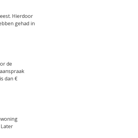
weest. Hierdoor
hebben gehad in
or de
s aanspraak
is dan €
e woning
 Later