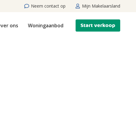
Neem contact op
Mijn Makelaarsland
Start verkoop
ver ons
Woningaanbod