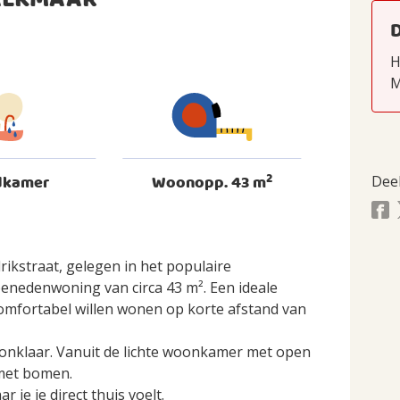
 ALKMAAR
H
M
2
dkamer
Woonopp. 43 m
Dee
rikstraat, gelegen in het populaire
benedenwoning van circa 43 m². Een ideale
 comfortabel willen wonen op korte afstand van
oonklaar. Vanuit de lichte woonkamer met open
 met bomen.
 je je direct thuis voelt.