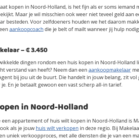
gaat kopen in Noord-Holland, is het fijn als er soms iemand
kijkt. Maar je wil misschien ook weer niet teveel geld aan 
r besteden. Voor zelfdoeners houden we het daarom makke
 een
aankoopcoach
die je belt of mailt wanneer jij hulp nodig
laar – € 3.450
gewikkelde dingen rondom een huis kopen in Noord-Holland l
cht verstand van heeft? Neem dan een
aankoopmakelaar
mee
ent bij jou uit de buurt. Die handelt in jouw belang, zit vol
 je. En je betaalt gewoon een vast scherp all-in tarief.
kopen in Noord-Holland
 je een appartement of huis wilt kopen in Noord-Holland is 
ook als je jouw
huis wilt verkopen
in deze regio. Bij Makelaa
en uniek verkoopproces, met alle diensten die je van een m