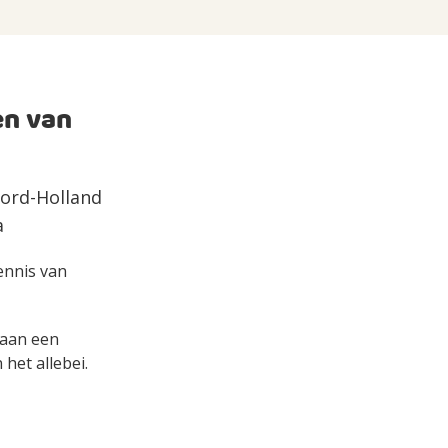
en van
oord-Holland
a
kennis van
s aan een
het allebei.