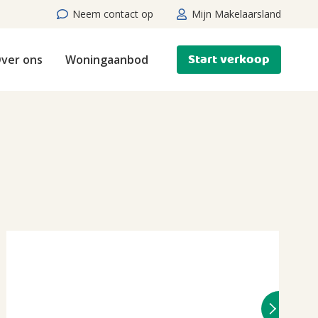
Neem contact op
Mijn Makelaarsland
Start verkoop
ver ons
Woningaanbod