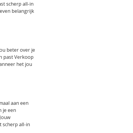
t scherp all-in
 even belangrijk
ou beter over je
 en past Verkoop
wanneer het jou
emaal aan een
n je een
 Jouw
 scherp all-in