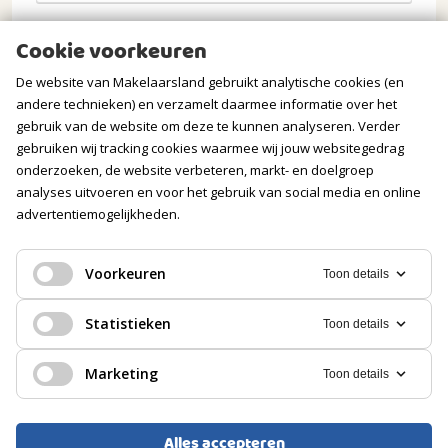
Opmerkingen
Cookie voorkeuren
De website van Makelaarsland gebruikt analytische cookies (en
andere technieken) en verzamelt daarmee informatie over het
gebruik van de website om deze te kunnen analyseren. Verder
gebruiken wij tracking cookies waarmee wij jouw websitegedrag
onderzoeken, de website verbeteren, markt- en doelgroep
analyses uitvoeren en voor het gebruik van social media en online
advertentiemogelijkheden.
Verstuur mijn aanvraag
Voorkeuren
Toon details
Statistieken
Toon details
Wij gaan zorgvuldig om met jouw gegevens. Meer
Marketing
Toon details
informatie vind je in onze
privacyverklaring
.
Alles accepteren