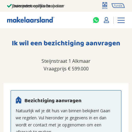
Jouw persoonlijke makelaar
Duizenden euro's besparen
Prominent op funda
Ik wil een bezichtiging aanvragen
Steijnstraat 1 Alkmaar
Vraagprijs
€ 599.000
Bezichtiging aanvragen
Natuurlijk wil je dit huis van binnen bekijken! Gaan
we regelen. Vul hieronder je gegevens in en dan
wordt er contact met je opgenomen om een
afspraak te maken.