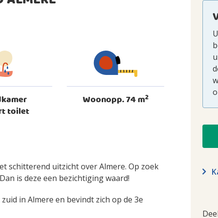
D ALMERE
U
b
u
d
w
o
2
dkamer
Woonopp. 74 m
rt toilet
 schitterend uitzicht over Almere. Op zoek
Ka
Dan is deze een bezichtiging waard!
zuid in Almere en bevindt zich op de 3e
Dee