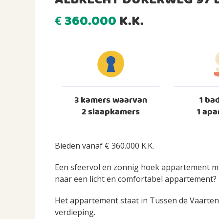
ALBRECHT DÜRERWEG 97 
360.000
K.K.
€
3 kamers waarvan
1 ba
2 slaapkamers
1 apa
Bieden vanaf € 360.000 K.K.
Een sfeervol en zonnig hoek appartement met
naar een licht en comfortabel appartement? 
Het appartement staat in Tussen de Vaarten 
verdieping.