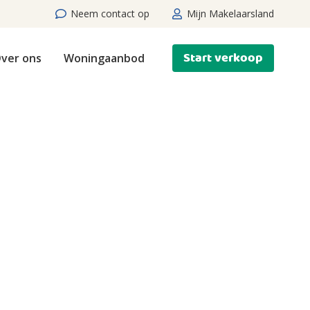
Neem contact op
Mijn Makelaarsland
Start verkoop
ver ons
Woningaanbod