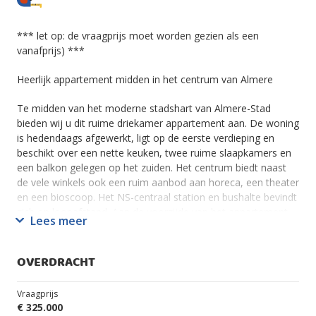
*** let op: de vraagprijs moet worden gezien als een
vanafprijs) ***
Heerlijk appartement midden in het centrum van Almere
Te midden van het moderne stadshart van Almere-Stad
bieden wij u dit ruime driekamer appartement aan. De woning
is hedendaags afgewerkt, ligt op de eerste verdieping en
beschikt over een nette keuken, twee ruime slaapkamers en
een balkon gelegen op het zuiden. Het centrum biedt naast
de vele winkels ook een ruim aanbod aan horeca, een theater
en een bioscoop. Het NS-centraal station en bushalte bevindt
zich op loopafstand. Aan de voorzijde van het appartement
Lees meer
ligt een leuk hofje met binnentuin en speelplaats in het hartje
van de stad. Via het openbaar groen/het hofje bereikt u het
portiek met intercom, bel-brievenbustableau en toegang tot
OVERDRACHT
de lift, bergingen en trappenhuis. De entree van het
appartement bevindt zich op de eerste verdieping.
Vraagprijs
€ 325.000
Indeling appartement: