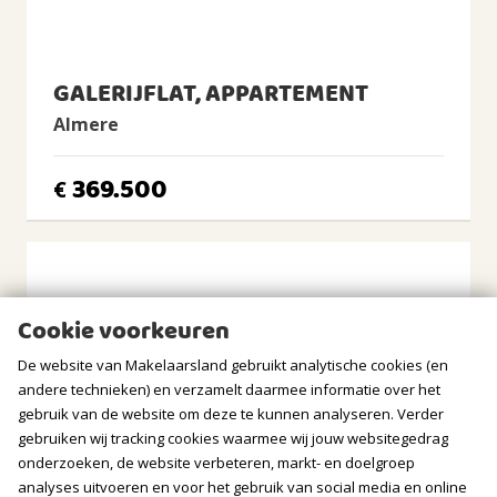
Volledig geïsoleerd
Verwarming
Stadsverwarming
GALERIJFLAT, APPARTEMENT
Warm water
Almere
Stadsverwarming
BUITENRUIMTE
369.500
€
Ligging
In centrum
Tuin
Geen tuin
Cookie voorkeuren
Balkon/Dakterras
De website van Makelaarsland gebruikt analytische cookies (en
Dakterras aanwezig
andere technieken) en verzamelt daarmee informatie over het
gebruik van de website om deze te kunnen analyseren. Verder
BERGRUIMTE
gebruiken wij tracking cookies waarmee wij jouw websitegedrag
onderzoeken, de website verbeteren, markt- en doelgroep
Soort berging
analyses uitvoeren en voor het gebruik van social media en online