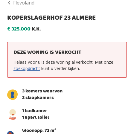
Flevoland
KOPERSLAGERHOF 23 ALMERE
325.000
K.K.
€
DEZE WONING IS VERKOCHT
Helaas voor u is deze woning al verkocht. Met onze
zoekopdracht
kunt u verder kijken.
3 kamers waarvan
2 slaapkamers
1 badkamer
1 apart toilet
2
Woonopp. 72 m