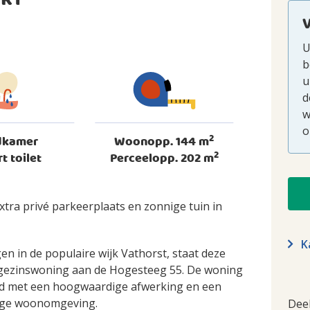
ORT
U
b
u
d
w
o
2
dkamer
Woonopp. 144 m
2
rt toilet
Perceelopp. 202 m
xtra privé parkeerplaats en zonnige tuin in
Ka
en in de populaire wijk Vathorst, staat deze
gezinswoning aan de Hogesteeg 55. De woning
id met een hoogwaardige afwerking en een
stige woonomgeving.
Dee