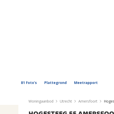
81 Foto’s
Plattegrond
Meetrapport
Woningaanbod
Utrecht
Amersfoort
Hoges