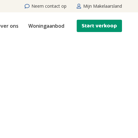
Neem contact op
Mijn Makelaarsland
Start verkoop
ver ons
Woningaanbod