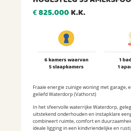
HOGESTEEG 55 AMERSFO
825.000
K.K.
€
6 kamers waarvan
1 ba
5 slaapkamers
1 apa
Fraaie energie zuinige woning met garage, e
geliefd Waterdorp (Vathorst)
In het sfeervolle waterrijke Waterdorp, geleg
uitstekend onderhouden en instapklare een
combineert ruimte, comfort en duurzaamhe
ideale ligging in een kindvriendelijke en ru