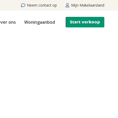
Neem contact op
Mijn Makelaarsland
Start verkoop
ver ons
Woningaanbod