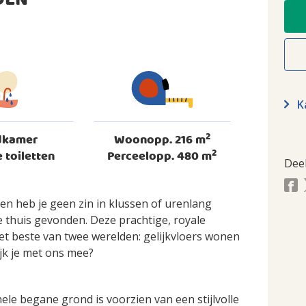
DEN
Ka
2
dkamer
Woonopp. 216 m
2
 toiletten
Perceelopp. 480 m
Dee
en heb je geen zin in klussen of urenlang
thuis gevonden. Deze prachtige, royale
et beste van twee werelden: gelijkvloers wonen
jk je met ons mee?
hele begane grond is voorzien van een stijlvolle