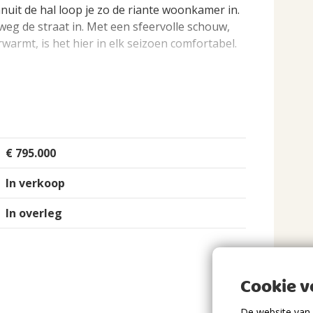
uit de hal loop je zo de riante woonkamer in.
k weg de straat in. Met een sfeervolle schouw,
rwarmt, is het hier in elk seizoen comfortabel.
ie heeft lekker veel kastruimte en de ruimte
ettafel waar je urenlang kunt tafelen met
ane grond:
€ 795.000
airco en een elektrisch rolluik voor de perfecte
In verkoop
en compleet met een fijne inloopdouche en
In overleg
achine, droger en extra koelapparatuur.
Cookie 
erdieping
Eengezinswoning, Vrijstaande woning
ng. Hier ligt een nette laminaatvloer en vind je
De website van 