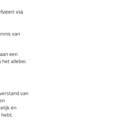
lveen via
kennis van
s aan een
het allebei.
 verstand van
een
lijk én
 hebt.