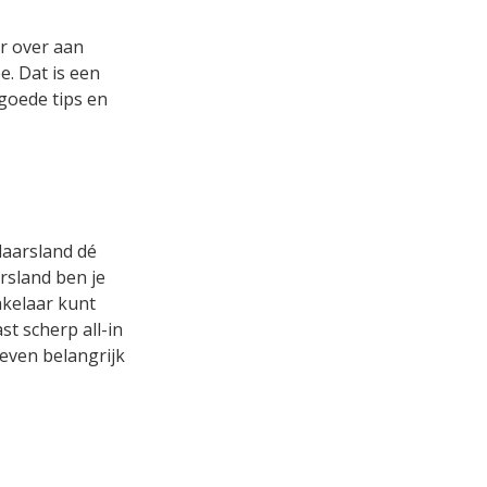
er over aan
. Dat is een
 goede tips en
laarsland dé
rsland ben je
akelaar kunt
t scherp all-in
 even belangrijk