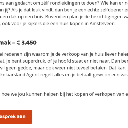
ens aan gedacht om zélf rondleidingen te doen? Wie kan er n
an jij? Als je dat leuk vindt, dan ben je een echte zelfdoener
ls een dak op een huis. Bovendien plan je de bezichtigingen 
 ook voor je kijkers die een huis kopen in Amstelveen.
ak – € 3.450
ei redenen zijn waarom je de verkoop van je huis liever hel
t. Je bent superdruk, of je hoofd staat er niet naar. Dan be
wil geen gedoe, maar ook weer niet teveel betalen. Dat kan.
elaarsland Agent regelt alles en je betaalt gewoon een vast
 hoe we jou kunnen helpen bij het kopen of verkopen van e
gesprek aan