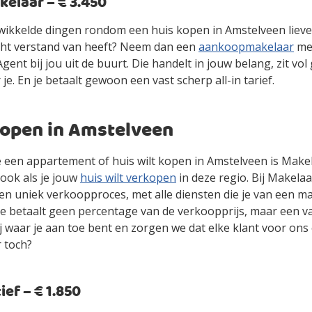
laar – € 3.450
gewikkelde dingen rondom een huis kopen in Amstelveen liev
cht verstand van heeft? Neem dan een
aankoopmakelaar
mee
ent bij jou uit de buurt. Die handelt in jouw belang, zit vol
 je. En je betaalt gewoon een vast scherp all-in tarief.
kopen in Amstelveen
 je een appartement of huis wilt kopen in Amstelveen is Make
ook als je jouw
huis wilt verkopen
in deze regio. Bij Makelaa
en uniek verkoopproces, met alle diensten die je van een m
je betaalt geen percentage van de verkoopprijs, maar een vas
jij waar je aan toe bent en zorgen we dat elke klant voor ons
r toch?
ef – € 1.850