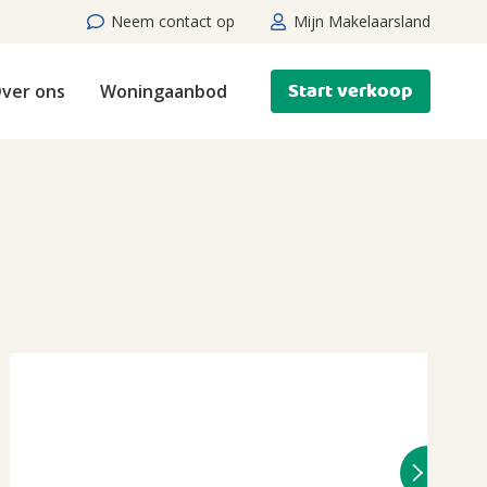
Neem contact op
Mijn Makelaarsland
Start verkoop
ver ons
Woningaanbod