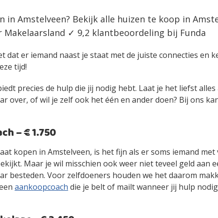
n in Amstelveen? Bekijk alle huizen te koop in Amste
Makelaarsland ✓ 9,2 klantbeoordeling bij Funda
et dat er iemand naast je staat met de juiste connecties en 
eze tijd!
edt precies de hulp die jij nodig hebt. Laat je het liefst alle
over, of wil je zelf ook het één en ander doen? Bij ons kan 
h – € 1.750
gaat kopen in Amstelveen, is het fijn als er soms iemand met
kijkt. Maar je wil misschien ook weer niet teveel geld aan 
r besteden. Voor zelfdoeners houden we het daarom makke
 een
aankoopcoach
die je belt of mailt wanneer jij hulp nodig