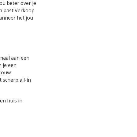
ou beter over je
 en past Verkoop
wanneer het jou
emaal aan een
n je een
 Jouw
 scherp all-in
en huis in