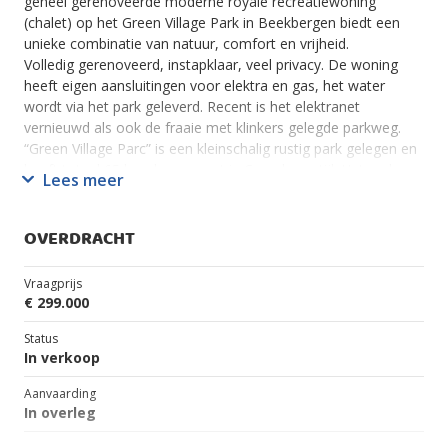
geheel gerenoveerde moderne royale recreatiewoning
(chalet) op het Green Village Park in Beekbergen biedt een
unieke combinatie van natuur, comfort en vrijheid.
Volledig gerenoveerd, instapklaar, veel privacy. De woning
heeft eigen aansluitingen voor elektra en gas, het water
wordt via het park geleverd. Recent is het elektranet
vernieuwd als ook de fraaie met klinkers gelegde parkweg.
“Green Village Parc” is een kleinschalig rustig park gelegen en
heeft totaal 65 kavels, opgezet in Canadese stijl. Het park
Lees meer
wordt in eigen beheer op niet commerciële basis gerund.
Woonoppervlak: 83 m²
OVERDRACHT
Opslag: 30 m²
Kaveloppervlak: 580 m²
Vraagprijs
Renovatiejaar: 2025
€ 299.000
Eigendom: 100% eigendom, geen erfpacht
Energielabel: C
Status
In verkoop
Bewoning: Op deze bestemming geldt 365 dagen recreatie,
Aanvaarding
dit betekent dat u zich kunt inschrijven op het adres in de
In overleg
Gemeente Apeldoorn, een eigen brievenbus heeft en het hele
jaar kunt genieten van comfortabel wonen.