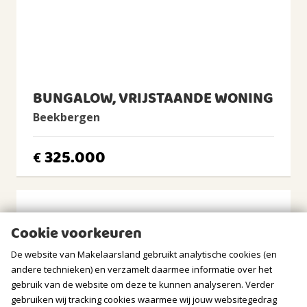
Buiten bebouwde kom, In bosrijke omgeving
Tuin
Tuin rondom
BERGRUIMTE
BUNGALOW, VRIJSTAANDE WONING
Soort berging
Beekbergen
Vrijstaand hout
Voorzieningen
325.000
€
Voorzien van elektra
GARAGE
Soort
Cookie voorkeuren
Parkeerplaats
De website van Makelaarsland gebruikt analytische cookies (en
PARKEREN
andere technieken) en verzamelt daarmee informatie over het
gebruik van de website om deze te kunnen analyseren. Verder
Soort
gebruiken wij tracking cookies waarmee wij jouw websitegedrag