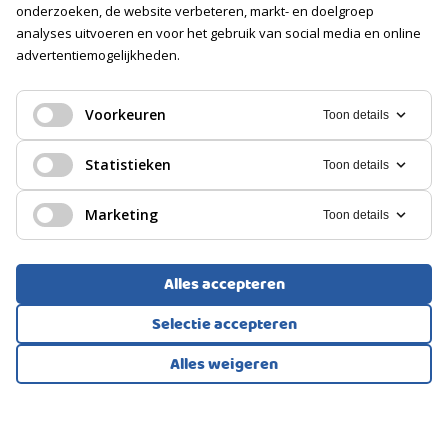
Op eigen terrein
onderzoeken, de website verbeteren, markt- en doelgroep
analyses uitvoeren en voor het gebruik van social media en online
advertentiemogelijkheden.
GALERIJFLAT, APPARTEMENT
Apeldoorn
Voorkeuren
Toon details
275.000
Statistieken
Toon details
€
Marketing
Toon details
Alles accepteren
Selectie accepteren
Alles weigeren
Bekijk alle foto's
1
/27