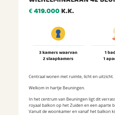
WILHELMINALAAN 42 BEU
419.000
K.K.
€
3 kamers waarvan
1 ba
2 slaapkamers
1 apa
Centraal wonen met ruimte, licht en uitzicht.
Welkom in hartje Beuningen.
In het centrum van Beuningen ligt dit verr
royaal balkon op het Zuiden en een aparte b
Vanuit de woonkamer en vanaf het balkon kijk