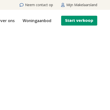
Neem contact op
Mijn Makelaarsland
Start verkoop
ver ons
Woningaanbod