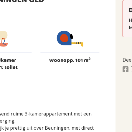
NINGEN GLD
H
M
2
dkamer
Woonopp. 101 m
Dee
rt toilet
assend ruime 3-kamerappartement met een
erging.
 je prettig uit over Beuningen, met direct