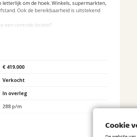
jn letterlijk om de hoek. Winkels, supermarkten,
stand. Ook de bereikbaarheid is uitstekend
 een centrale locatie?
on) aan de achterzijde.
€ 419.000
as) aan de voorzijde.
Verkocht
and.
In overleg
 intercom, lift en trappenhuis. Op de begane
288 p/m
et elektra. Bereikbaar via het trappenhuis of
t gebouw.
Cookie 
st en garderobe. Aansluitend een praktische
De website van 