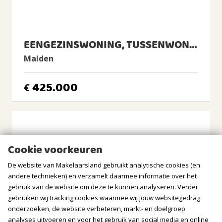
BUITENRUIMTE
EENGEZINSWONING, TUSSENWONING
Ligging
Aan rustige weg, In woonwijk, Beschutte ligging
Malden
Tuin
Achtertuin
425.000
€
Achtertuin
2
55m
(10,6m diep en 5,2m breed)
Ligging tuin
noorden, oosten, noordoosten
Cookie voorkeuren
BERGRUIMTE
De website van Makelaarsland gebruikt analytische cookies (en
andere technieken) en verzamelt daarmee informatie over het
Soort berging
gebruik van de website om deze te kunnen analyseren. Verder
Vrijstaand steen
gebruiken wij tracking cookies waarmee wij jouw websitegedrag
onderzoeken, de website verbeteren, markt- en doelgroep
GARAGE
analyses uitvoeren en voor het gebruik van social media en online