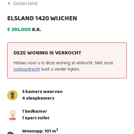
Gelderland
ELSLAND 1420 WIJCHEN
395.000
K.K.
€
DEZE WONING IS VERKOCHT
Helaas voor u is deze woning al verkocht. Met onze
zoekopdracht
kunt u verder kijken.
5 kamers waarvan
4 slaapkamers
1 badkamer
1 apart toilet
2
Woonopp. 101 m