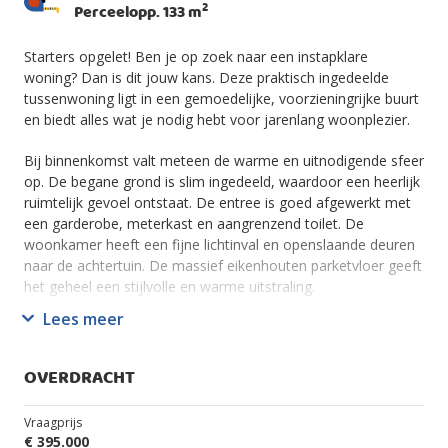
2
Perceelopp. 133 m
Starters opgelet! Ben je op zoek naar een instapklare
woning? Dan is dit jouw kans. Deze praktisch ingedeelde
tussenwoning ligt in een gemoedelijke, voorzieningrijke buurt
en biedt alles wat je nodig hebt voor jarenlang woonplezier.
Bij binnenkomst valt meteen de warme en uitnodigende sfeer
op. De begane grond is slim ingedeeld, waardoor een heerlijk
ruimtelijk gevoel ontstaat. De entree is goed afgewerkt met
een garderobe, meterkast en aangrenzend toilet. De
woonkamer heeft een fijne lichtinval en openslaande deuren
naar de achtertuin. De massief eikenhouten parketvloer geeft
het geheel een stijlvolle en warme uitstraling.
Lees meer
De keuken is praktisch ingericht en biedt veel werkruimte. De
ruimte is voorzien van een Bosch inductiekookplaat en
vaatwasser, Samsung combimagneten een koel-
OVERDRACHT
vriescombinatie van het merk Liebherr.
Vraagprijs
Op de eerste verdieping bevinden zich drie comfortabele
€ 395.000