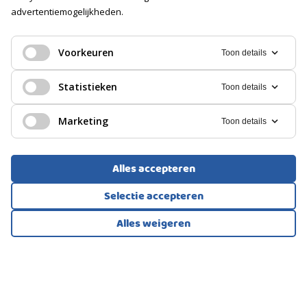
advertentiemogelijkheden.
PORTIEKFLAT, APPARTEMENT
Soort
Geen garage
Druten
Voorkeuren
Toon details
PARKEREN
347.500
€
Statistieken
Toon details
Soort
Openbaar parkeren
Marketing
Toon details
Alles accepteren
Selectie accepteren
Alles weigeren
Bekijk alle foto's
1
/36
EENGEZINSWONING, TUSSENWONING