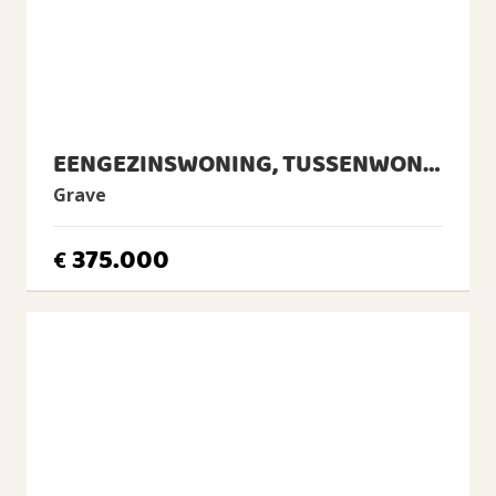
1 badkamer en 1 apart toilet
Badkamervoorzieningen
Ligbad, toilet, douche, dubbele wastafel
Voorzieningen
TV kabel, Airconditioning, Dakraam
EENGEZINSWONING, TUSSENWONING
ENERGIE
Grave
Energielabel
B
375.000
€
Isolatie
Dakisolatie, Muurisolatie, Dubbel glas
Verwarming
Cv-ketel
Warm water
Cv-ketel
CV Ketel
daalderop, 2008, Eigendom