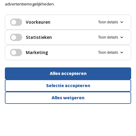
advertentiemogelijkheden.
EENGEZINSWONING, TUSSENWONING
Soort berging
Grave
Box
Voorkeuren
Toon details
375.000
GARAGE
€
Statistieken
Toon details
Soort
Marketing
Geen garage
Toon details
PARKEREN
Alles accepteren
Soort
Selectie accepteren
Openbaar parkeren
Alles weigeren
Bekijk alle foto's
1
/44
PORTIEKFLAT, APPARTEMENT
Ede