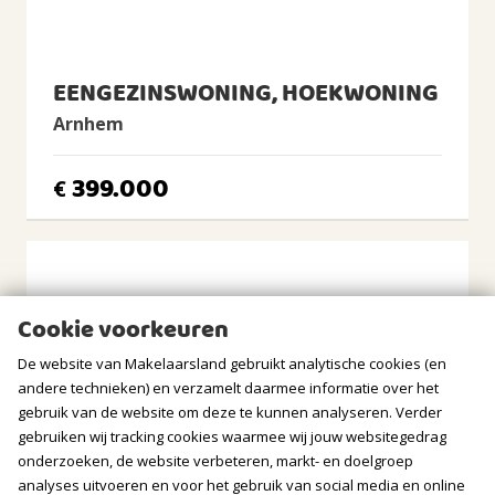
Dubbel glas
Verwarming
Cv-ketel
EENGEZINSWONING, HOEKWONING
Warm water
Arnhem
Cv-ketel
CV Ketel
399.000
€
remeha, 2021, Eigendom
BUITENRUIMTE
Ligging
In woonwijk
Cookie voorkeuren
Tuin
De website van Makelaarsland gebruikt analytische cookies (en
Geen tuin
andere technieken) en verzamelt daarmee informatie over het
gebruik van de website om deze te kunnen analyseren. Verder
Balkon/Dakterras
gebruiken wij tracking cookies waarmee wij jouw websitegedrag
Balkon aanwezig
onderzoeken, de website verbeteren, markt- en doelgroep
analyses uitvoeren en voor het gebruik van social media en online
BERGRUIMTE