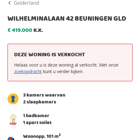
Gelderland
WILHELMINALAAN 42 BEUNINGEN GLD
419.000
K.K.
€
DEZE WONING IS VERKOCHT
Helaas voor u is deze woning al verkocht. Met onze
zoekopdracht
kunt u verder kijken.
3 kamers waarvan
2 slaapkamers
1 badkamer
1 apart toilet
2
Woonopp. 101 m