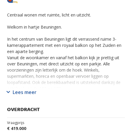
Centraal wonen met ruimte, licht en uitzicht.
Welkom in hartje Beuningen.
In het centrum van Beuningen ligt dit verrassend ruime 3-
kamerappartement met een royaal balkon op het Zuiden en
een aparte berging.
Vanuit de woonkamer en vanaf het balkon kijk je prettig uit
over Beuningen, met direct uitzicht op een parkje. Alle
voorzieningen zijn letterlijk om de hoek. Winkels,
supermarkten, horeca en openbaar vervoer liggen op
loopafstand. Ook de bereikbaarheid is uitstekend dankzij de
nabijheid van de A50 en A73.
Lees meer
Overweeg je een comfortabel appartement op een centrale
locatie?
Dan is dit er één die je gezien moet hebben.
OVERDRACHT
Algemeen:
- Bouwjaar: 1992
Vraagprijs
- Woonoppervlak: 102 m²
€ 419.000
- Gebouw gebonden buitenruimte: 25 m² (balkon) aan de