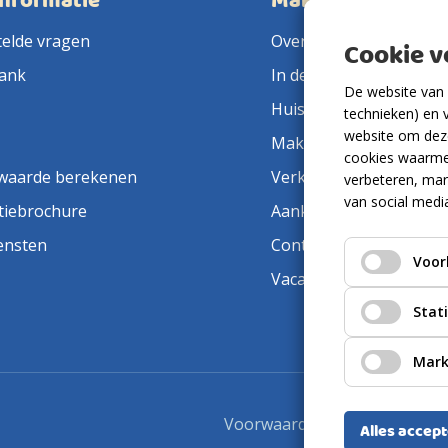
informatie
Makelaarsland
telde vragen
Over ons
Cookie 
ank
In de pers
De website van 
Huis verkopen
technieken) en 
website om deze
Makelaar in de buurt
cookies waarme
waarde berekenen
Verkoopmakelaar
verbeteren, mar
van social medi
tiebrochure
Aankoopmakelaar
ensten
Contact
Voor
Vacatures
Stat
Mark
Voorwaarden
Privacyverkla
Alles accep