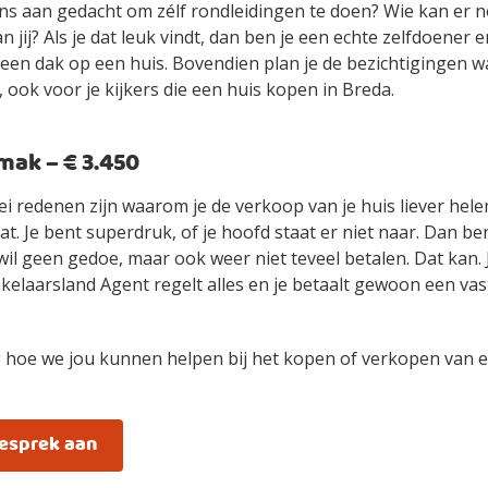
ens aan gedacht om zélf rondleidingen te doen? Wie kan er n
an jij? Als je dat leuk vindt, dan ben je een echte zelfdoener
ls een dak op een huis. Bovendien plan je de bezichtigingen 
 ook voor je kijkers die een huis kopen in Breda.
ak – € 3.450
ei redenen zijn waarom je de verkoop van je huis liever hel
t. Je bent superdruk, of je hoofd staat er niet naar. Dan be
wil geen gedoe, maar ook weer niet teveel betalen. Dat kan.
elaarsland Agent regelt alles en je betaalt gewoon een vast
 hoe we jou kunnen helpen bij het kopen of verkopen van e
gesprek aan