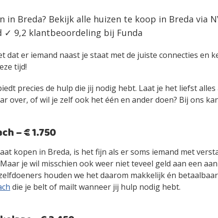
n in Breda? Bekijk alle huizen te koop in Breda via
 ✓ 9,2 klantbeoordeling bij Funda
et dat er iemand naast je staat met de juiste connecties en 
eze tijd!
edt precies de hulp die jij nodig hebt. Laat je het liefst alle
over, of wil je zelf ook het één en ander doen? Bij ons kan 
h – € 1.750
gaat kopen in Breda, is het fijn als er soms iemand met vers
. Maar je wil misschien ook weer niet teveel geld aan een 
zelfdoeners houden we het daarom makkelijk én betaalbaa
ach
die je belt of mailt wanneer jij hulp nodig hebt.