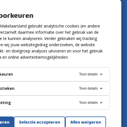
Volg ons
voorkeuren
Makelaarsland gebruikt analytische cookies (en andere
verzamelt daarmee informatie over het gebruik van de
 te kunnen analyseren. Verder gebruiken wij tracking
e wij jouw websitegedrag onderzoeken, de website
kt- en doelgroep analyses uitvoeren en voor het gebruik
a en online advertentiemogelijkheden.
keuren
Toon details
istieken
Toon details
eting
Toon details
ring
Cookies
teren
Selectie accepteren
Alles weigeren