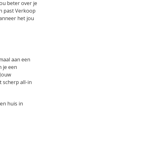
ou beter over je
 en past Verkoop
wanneer het jou
emaal aan een
n je een
 Jouw
 scherp all-in
en huis in