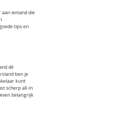
r aan iemand die
n
 goede tips en
land dé
rsland ben je
akelaar kunt
t scherp all-in
 even belangrijk