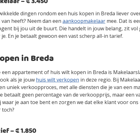
laar – € 3.450
gewikkelde dingen rondom een huis kopen in Breda liever ove
d van heeft? Neem dan een
aankoopmakelaar
mee. Dat is ee
ent bij jou uit de buurt. Die handelt in jouw belang, zit vol
 je. En je betaalt gewoon een vast scherp all-in tarief.
open in Breda
je een appartement of huis wilt kopen in Breda is Makelaars
ook als je jouw
huis wilt verkopen
in deze regio. Bij Makelaa
en uniek verkoopproces, met alle diensten die je van een m
je betaalt geen percentage van de verkoopprijs, maar een vas
jij waar je aan toe bent en zorgen we dat elke klant voor ons
r toch?
ef – € 1.850