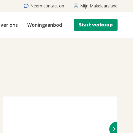
Neem contact op
Mijn Makelaarsland
Start verkoop
ver ons
Woningaanbod