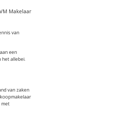
 NVM Makelaar
kennis van
s aan een
het allebei.
tand van zaken
aankoopmakelaar
r met