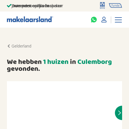
Jouw persoonlijke makelaar
Duizenden euro's besparen
Prominent op funda
Gelderland
We hebben
1 huizen
in
Culemborg
gevonden.