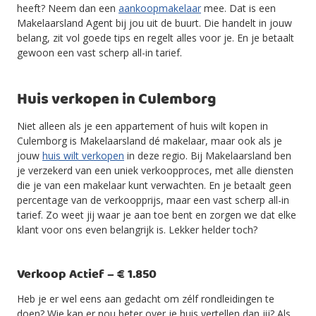
heeft? Neem dan een
aankoopmakelaar
mee. Dat is een
Makelaarsland Agent bij jou uit de buurt. Die handelt in jouw
belang, zit vol goede tips en regelt alles voor je. En je betaalt
gewoon een vast scherp all-in tarief.
Huis verkopen in Culemborg
Niet alleen als je een appartement of huis wilt kopen in
Culemborg is Makelaarsland dé makelaar, maar ook als je
jouw
huis wilt verkopen
in deze regio. Bij Makelaarsland ben
je verzekerd van een uniek verkoopproces, met alle diensten
die je van een makelaar kunt verwachten. En je betaalt geen
percentage van de verkoopprijs, maar een vast scherp all-in
tarief. Zo weet jij waar je aan toe bent en zorgen we dat elke
klant voor ons even belangrijk is. Lekker helder toch?
Verkoop Actief – € 1.850
Heb je er wel eens aan gedacht om zélf rondleidingen te
doen? Wie kan er nou beter over je huis vertellen dan jij? Als