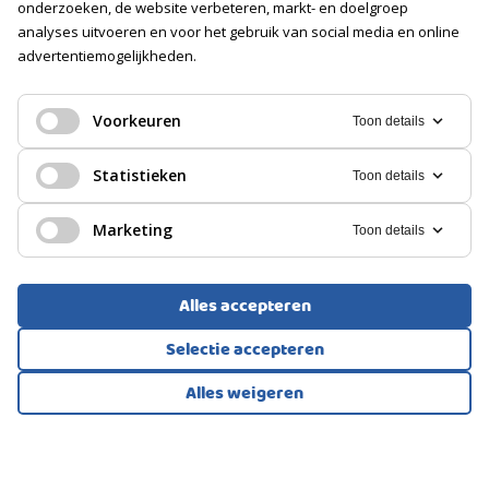
onderzoeken, de website verbeteren, markt- en doelgroep
analyses uitvoeren en voor het gebruik van social media en online
advertentiemogelijkheden.
PORTIEKFLAT, APPARTEMENT
's-Gravenhage
Voorkeuren
Toon details
430.000
Statistieken
€
Toon details
Marketing
Toon details
Alles accepteren
Selectie accepteren
Alles weigeren
Bekijk alle foto's
1
/36