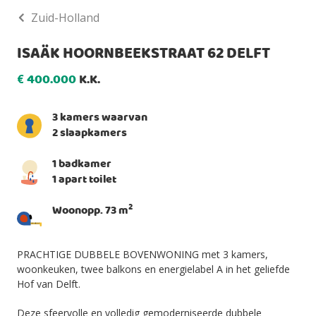
Zuid-Holland
ISAÄK HOORNBEEKSTRAAT 62 DELFT
400.000
K.K.
€
3 kamers waarvan
2 slaapkamers
1 badkamer
1 apart toilet
2
Woonopp. 73 m
PRACHTIGE DUBBELE BOVENWONING met 3 kamers,
woonkeuken, twee balkons en energielabel A in het geliefde
Hof van Delft.
Deze sfeervolle en volledig gemoderniseerde dubbele