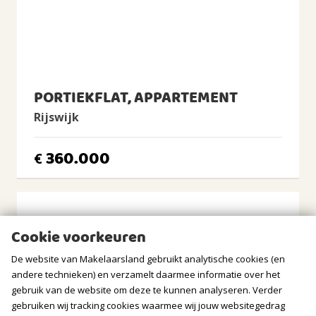
Ligging
Aan rustige weg, In woonwijk
Tuin
Geen tuin
Balkon/Dakterras
PORTIEKFLAT, APPARTEMENT
Balkon aanwezig
Rijswijk
BERGRUIMTE
360.000
€
GARAGE
Soort
Geen garage
Cookie voorkeuren
PARKEREN
De website van Makelaarsland gebruikt analytische cookies (en
andere technieken) en verzamelt daarmee informatie over het
Soort
gebruik van de website om deze te kunnen analyseren. Verder
Betaald parkeren, Parkeervergunningen
gebruiken wij tracking cookies waarmee wij jouw websitegedrag