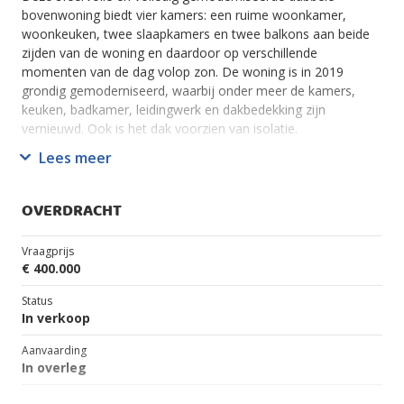
bovenwoning biedt vier kamers: een ruime woonkamer,
woonkeuken, twee slaapkamers en twee balkons aan beide
zijden van de woning en daardoor op verschillende
momenten van de dag volop zon. De woning is in 2019
grondig gemoderniseerd, waarbij onder meer de kamers,
keuken, badkamer, leidingwerk en dakbedekking zijn
vernieuwd. Ook is het dak voorzien van isolatie.
Lees meer
Dankzij de cv-ketel in combinatie met een hybride
warmtepomp is de woning bovendien energiezuinig en
beschikt deze over energielabel A.
OVERDRACHT
De woning ligt in de populaire wijk Hof van Delft. Hier woont
Vraagprijs
u op loopafstand van de binnenstad, het station, diverse
€ 400.000
buurtwinkels, scholen, sportvoorzieningen, zwembad en het
Wilhelminapark. Ook de TU Delft, uitvalswegen en
Status
recreatiegebied Delftse Hout zijn uitstekend bereikbaar.
In verkoop
Aanvaarding
-Indeling-
In overleg
Begane grond