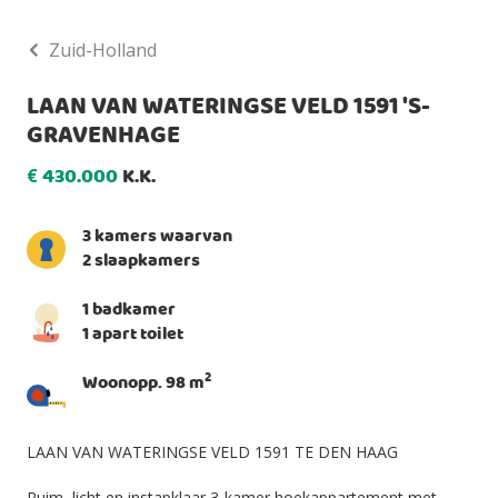
Zuid-Holland
LAAN VAN WATERINGSE VELD 1591 'S-
GRAVENHAGE
430.000
K.K.
€
3 kamers waarvan
2 slaapkamers
1 badkamer
1 apart toilet
2
Woonopp. 98 m
LAAN VAN WATERINGSE VELD 1591 TE DEN HAAG
Ruim, licht en instapklaar 3-kamer hoekappartement met