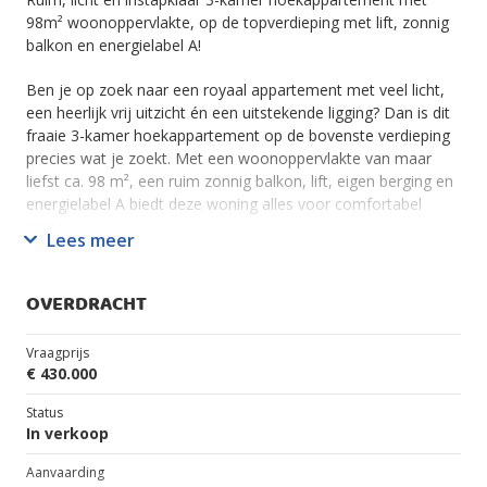
98m² woonoppervlakte, op de topverdieping met lift, zonnig
balkon en energielabel A!
Ben je op zoek naar een royaal appartement met veel licht,
een heerlijk vrij uitzicht én een uitstekende ligging? Dan is dit
fraaie 3-kamer hoekappartement op de bovenste verdieping
precies wat je zoekt. Met een woonoppervlakte van maar
liefst ca. 98 m², een ruim zonnig balkon, lift, eigen berging en
energielabel A biedt deze woning alles voor comfortabel
wonen.
Lees meer
De grote raampartijen van vloer tot plafond zorgen voor een
prachtige lichtinval en een ruimtelijk gevoel. Vanuit de
OVERDRACHT
woonkamer en het balkon geniet je dagelijks van een weids
uitzicht over de groene omgeving. Dankzij de hoekligging
Vraagprijs
profiteer je bovendien van extra privacy en veel natuurlijk
€ 430.000
daglicht.
Status
De woning ligt in een kleinschalig en goed onderhouden
In verkoop
appartementencomplex in de geliefde wijk Wateringse Veld.
Aanvaarding
In de directe omgeving vind je diverse winkels, supermarkten,