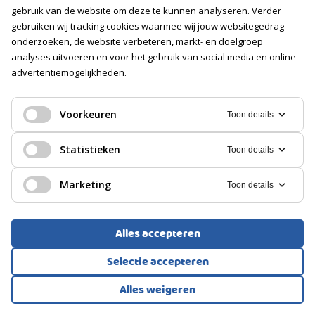
Voorzieningen
gebruik van de website om deze te kunnen analyseren. Verder
Voorzien van elektra
gebruiken wij tracking cookies waarmee wij jouw websitegedrag
onderzoeken, de website verbeteren, markt- en doelgroep
Isolatie
Geen isolatie
analyses uitvoeren en voor het gebruik van social media en online
advertentiemogelijkheden.
GARAGE
MAISONNETTE, DUBBEL BOVENHUIS
Voorkeuren
Toon details
Soort
's-Gravenhage
Geen garage
Statistieken
Toon details
399.500
€
PARKEREN
Marketing
Toon details
Soort
Openbaar parkeren
Alles accepteren
Selectie accepteren
Alles weigeren
Bekijk alle foto's
1
/46