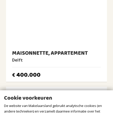
Warm water
Cv-ketel
CV Ketel
Intergas HR, 2016, Eigendom
BUITENRUIMTE
Ligging
Aan rustige weg, In woonwijk, Vrij uitzicht
MAISONNETTE, APPARTEMENT
Tuin
Delft
Geen tuin
Balkon/Dakterras
400.000
€
Balkon aanwezig
BERGRUIMTE
Cookie voorkeuren
Soort berging
Inpandig
De website van Makelaarsland gebruikt analytische cookies (en
andere technieken) en verzamelt daarmee informatie over het