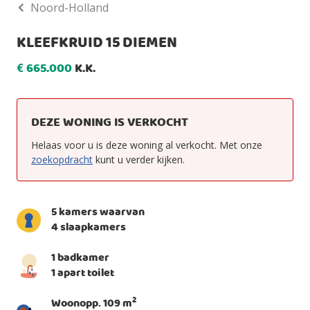
Noord-Holland
KLEEFKRUID 15 DIEMEN
665.000
K.K.
€
DEZE WONING IS VERKOCHT
Helaas voor u is deze woning al verkocht. Met onze
zoekopdracht
kunt u verder kijken.
5 kamers waarvan
4 slaapkamers
1 badkamer
1 apart toilet
2
Woonopp. 109 m