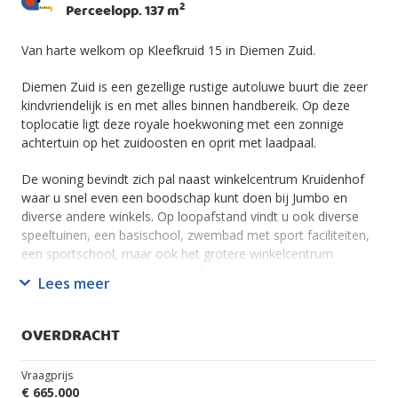
2
Perceelopp. 137 m
Van harte welkom op Kleefkruid 15 in Diemen Zuid.
Diemen Zuid is een gezellige rustige autoluwe buurt die zeer
kindvriendelijk is en met alles binnen handbereik. Op deze
toplocatie ligt deze royale hoekwoning met een zonnige
achtertuin op het zuidoosten en oprit met laadpaal.
De woning bevindt zich pal naast winkelcentrum Kruidenhof
waar u snel even een boodschap kunt doen bij Jumbo en
diverse andere winkels. Op loopafstand vindt u ook diverse
speeltuinen, een basischool, zwembad met sport faciliteiten,
een sportschool, maar ook het grotere winkelcentrum
Diemen is makkelijk te lopen of met de fiets te doen.
Lees meer
Wat groen en natuur betreft ontbreekt het aan niets,
recreatiegebieden zoals het Diemerbos liggen dichtbij voor
OVERDRACHT
een wandeling, fietstocht of ontspannen middag buiten.
Vraagprijs
De bereikbaarheid is uitstekend. Met het station Diemen Zuid
€ 665.000