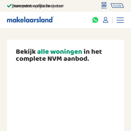
Jouw persoonlijke makelaar
Duizenden euro's besparen
Prominent op funda
Bekijk
alle woningen
in het
complete NVM aanbod.