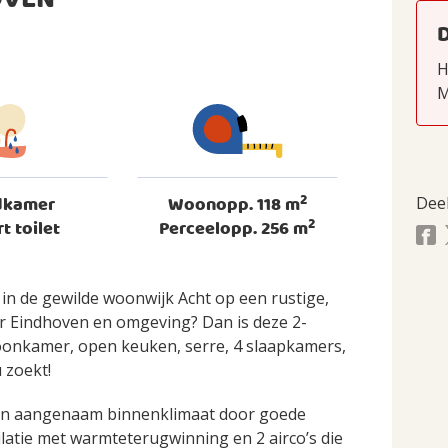
OVEN
H
M
2
dkamer
Woonopp. 118 m
Dee
2
rt toilet
Perceelopp. 256 m
in de gewilde woonwijk Acht op een rustige,
r Eindhoven en omgeving? Dan is deze 2-
onkamer, open keuken, serre, 4 slaapkamers,
 zoekt!
 en aangenaam binnenklimaat door goede
ilatie met warmteterugwinning en 2 airco’s die