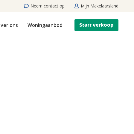
Neem contact op
Mijn Makelaarsland
Start verkoop
ver ons
Woningaanbod