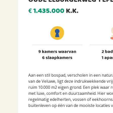
OUDE ELBURGERWEG 1 EP
1.435.000
K.K.
€
9 kamers waarvan
2 ba
6 slaapkamers
1 apa
Aan een stil bospad, verscholen in een natu
van de Veluwe, ligt deze indrukwekkende vrijs
ruim 10.000 m2 eigen grond. Een plek waar 
met luxe, comfort en duurzaamheid. Hier wo
regelmatig edelherten, vossen of eekhoorns i
buitenleven op één van de mooiste locaties 