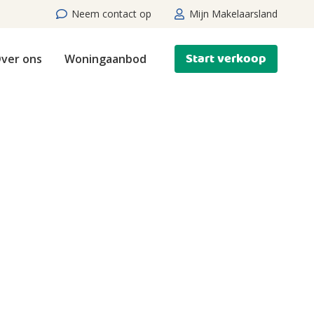
Neem contact op
Mijn Makelaarsland
Start verkoop
ver ons
Woningaanbod