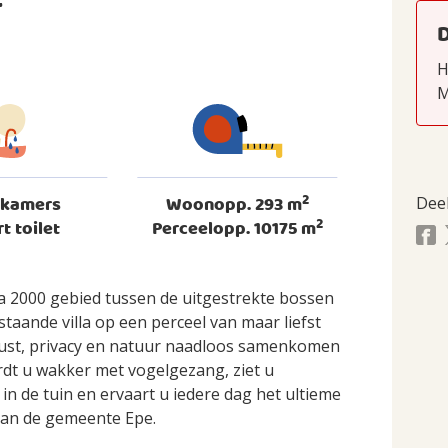
E
H
M
2
dkamers
Woonopp. 293 m
Dee
2
rt toilet
Perceelopp. 10175 m
ra 2000 gebied tussen de uitgestrekte bossen
taande villa op een perceel van maar liefst
rust, privacy en natuur naadloos samenkomen
rdt u wakker met vogelgezang, ziet u
n de tuin en ervaart u iedere dag het ultieme
van de gemeente Epe.