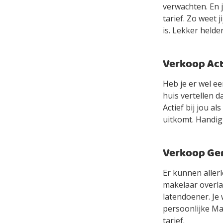
verwachten. En 
tarief. Zo weet 
is. Lekker helde
Verkoop Acti
Heb je er wel e
huis vertellen d
Actief bij jou a
uitkomt. Handig,
Verkoop Gem
Er kunnen allerl
makelaar overlaa
latendoener. Je 
persoonlijke Mak
tarief.