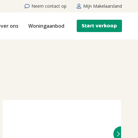
Neem contact op
Mijn Makelaarsland
Start verkoop
ver ons
Woningaanbod