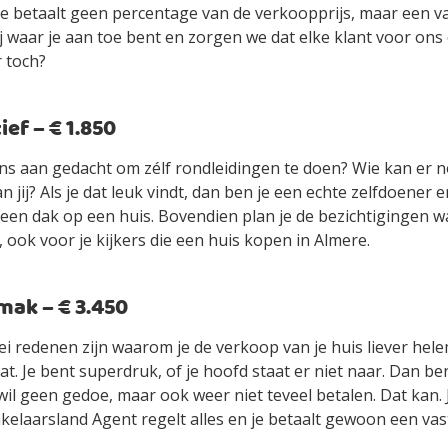
je betaalt geen percentage van de verkoopprijs, maar een vas
jij waar je aan toe bent en zorgen we dat elke klant voor ons
r toch?
ef – € 1.850
ens aan gedacht om zélf rondleidingen te doen? Wie kan er n
an jij? Als je dat leuk vindt, dan ben je een echte zelfdoener
ls een dak op een huis. Bovendien plan je de bezichtigingen 
 ook voor je kijkers die een huis kopen in Almere.
ak – € 3.450
ei redenen zijn waarom je de verkoop van je huis liever hel
t. Je bent superdruk, of je hoofd staat er niet naar. Dan be
wil geen gedoe, maar ook weer niet teveel betalen. Dat kan.
elaarsland Agent regelt alles en je betaalt gewoon een vast