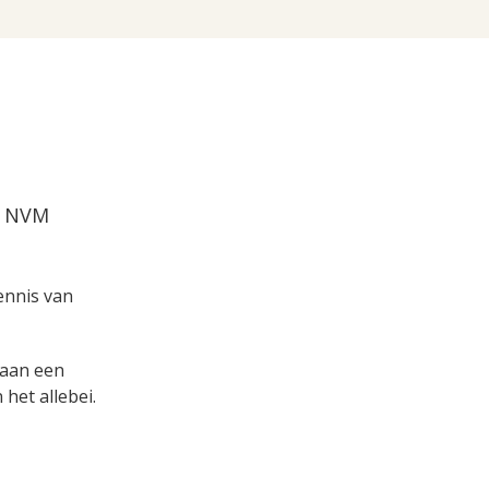
ia NVM
kennis van
s aan een
het allebei.