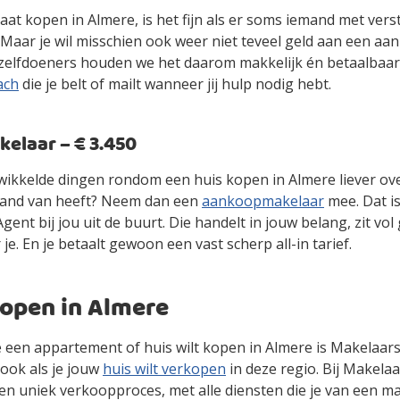
gaat kopen in Almere, is het fijn als er soms iemand met ver
. Maar je wil misschien ook weer niet teveel geld aan een 
zelfdoeners houden we het daarom makkelijk én betaalbaa
ach
die je belt of mailt wanneer jij hulp nodig hebt.
laar – € 3.450
gewikkelde dingen rondom een huis kopen in Almere liever o
stand van heeft? Neem dan een
aankoopmakelaar
mee. Dat i
ent bij jou uit de buurt. Die handelt in jouw belang, zit vol
 je. En je betaalt gewoon een vast scherp all-in tarief.
kopen in Almere
je een appartement of huis wilt kopen in Almere is Makelaar
ook als je jouw
huis wilt verkopen
in deze regio. Bij Makelaa
en uniek verkoopproces, met alle diensten die je van een m