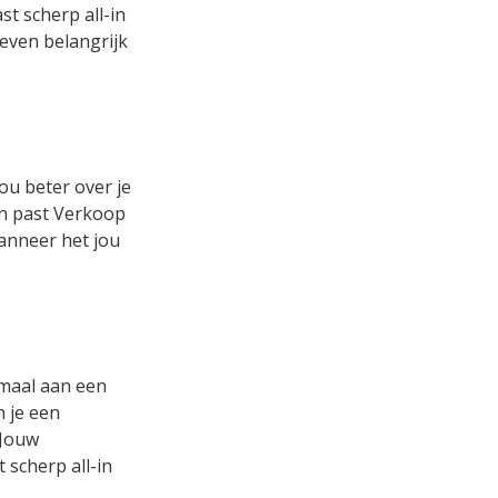
t scherp all-in
 even belangrijk
ou beter over je
 en past Verkoop
wanneer het jou
emaal aan een
n je een
 Jouw
 scherp all-in