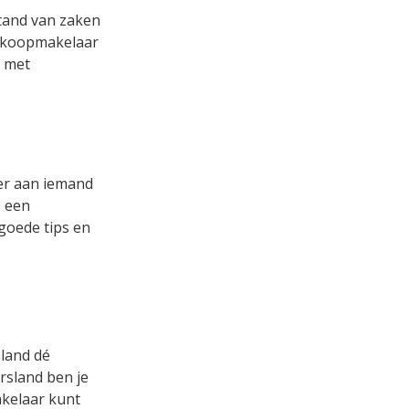
stand van zaken
aankoopmakelaar
r met
ver aan iemand
s een
 goede tips en
sland dé
rsland ben je
akelaar kunt