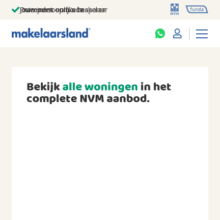
Jouw persoonlijke makelaar
Duizenden euro's besparen
Prominent op funda
Bekijk
alle woningen
in het
complete NVM aanbod.