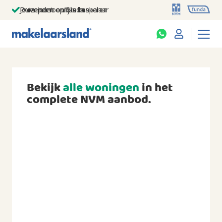
Jouw persoonlijke makelaar
Duizenden euro's besparen
Prominent op funda
Bekijk
alle woningen
in het
complete NVM aanbod.