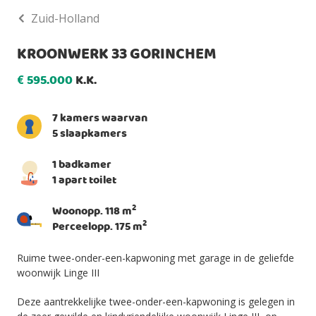
Zuid-Holland
KROONWERK 33 GORINCHEM
595.000
K.K.
€
7 kamers waarvan
5 slaapkamers
1 badkamer
1 apart toilet
2
Woonopp. 118 m
2
Perceelopp. 175 m
Ruime twee-onder-een-kapwoning met garage in de geliefde
woonwijk Linge III
Deze aantrekkelijke twee-onder-een-kapwoning is gelegen in