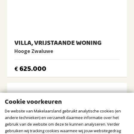
Ligging
Aan rustige weg, In woonwijk
Tuin
Achtertuin, Voortuin
Achtertuin
VILLA, VRIJSTAANDE WONING
2
58m
(7,3m diep en 8,0m breed)
Hooge Zwaluwe
Ligging tuin
oosten, zuiden, zuidoosten
625.000
€
BERGRUIMTE
Soort berging
Vrijstaand hout
Cookie voorkeuren
Voorzieningen
De website van Makelaarsland gebruikt analytische cookies (en
Voorzien van elektra
andere technieken) en verzamelt daarmee informatie over het
gebruik van de website om deze te kunnen analyseren. Verder
GARAGE
gebruiken wij tracking cookies waarmee wij jouw websitegedrag