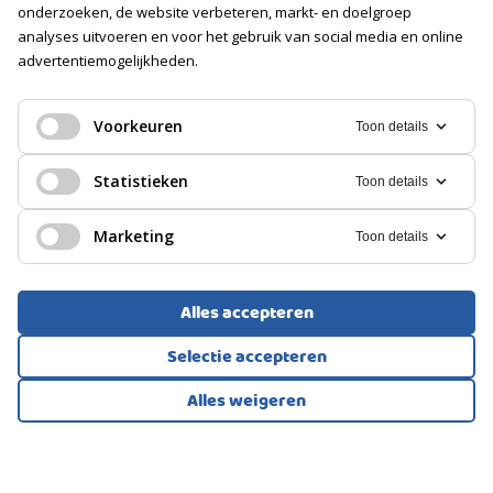
onderzoeken, de website verbeteren, markt- en doelgroep
Soort
analyses uitvoeren en voor het gebruik van social media en online
Geen garage
advertentiemogelijkheden.
EENGEZINSWONING, HOEKWONING
PARKEREN
Hendrik-Ido-Ambacht
Voorkeuren
Toon details
Soort
Openbaar parkeren, Op eigen terrein
549.000
Statistieken
Toon details
€
Marketing
Toon details
Alles accepteren
Selectie accepteren
Alles weigeren
Bekijk alle foto's
1
/44